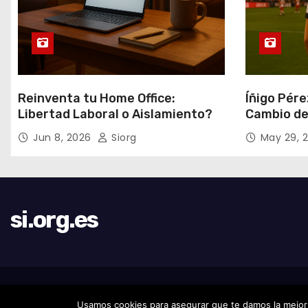
Reinventa tu Home Office:
Íñigo Pére
Libertad Laboral o Aislamiento?
Cambio de 
Jun 8, 2026
Siorg
May 29, 
si.org.es
Funciona gracias a WordPress
|
Tema: Newses de
Themeansar
.
Usamos cookies para asegurar que te damos la mejor 