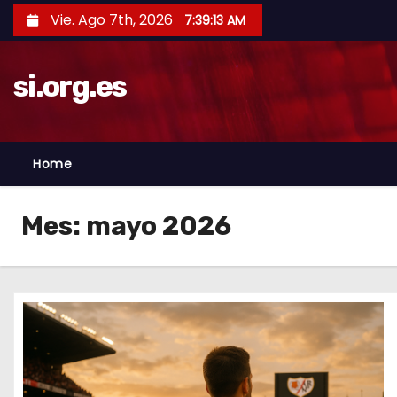
S
Vie. Ago 7th, 2026
7:39:14 AM
a
l
si.org.es
t
a
r
a
Home
l
c
Mes:
mayo 2026
o
n
t
e
n
i
d