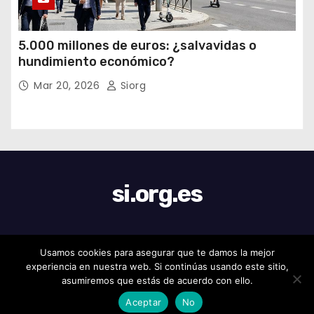
5.000 millones de euros: ¿salvavidas o
hundimiento económico?
Mar 20, 2026
Siorg
si.org.es
Usamos cookies para asegurar que te damos la mejor
Funciona gracias a WordPress
|
Tema: Newses de
Themeansar
.
experiencia en nuestra web. Si continúas usando este sitio,
asumiremos que estás de acuerdo con ello.
Home
Aceptar
No