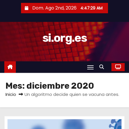
S
Dom. Ago 2nd, 2026
4:47:29 AM
a
l
t
si.org.es
a
r
a
l
c
o
Mes:
diciembre 2020
n
t
Inicio
Un algoritmo decide quien se vacuna antes.
e
n
i
d