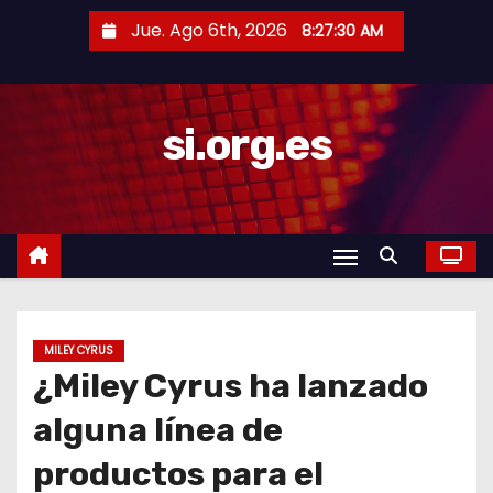
S
Jue. Ago 6th, 2026
8:27:31 AM
a
l
t
si.org.es
a
r
a
l
c
o
n
t
MILEY CYRUS
¿Miley Cyrus ha lanzado
e
n
alguna línea de
i
productos para el
d