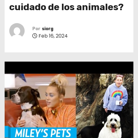
o
cuidado de los animales?
Por
siorg
Feb 16, 2024