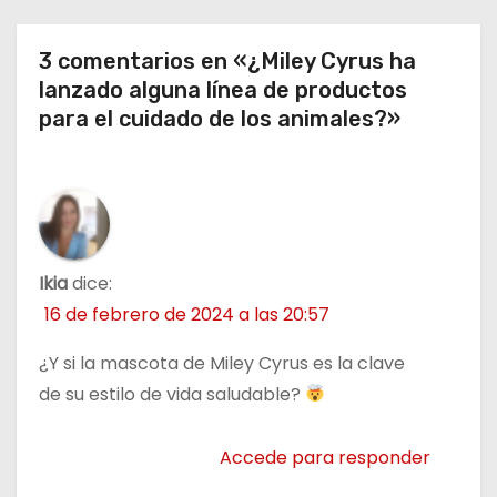
a
3 comentarios en «¿Miley Cyrus ha
d
lanzado alguna línea de productos
para el cuidado de los animales?»
a
s
Ikia
dice:
16 de febrero de 2024 a las 20:57
¿Y si la mascota de Miley Cyrus es la clave
de su estilo de vida saludable?
Accede para responder