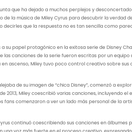
egunta que ha dejado a muchos perplejos y desconcertad
o de la música de Miley Cyrus para descubrir la verdad d
 decirles que la respuesta no es tan sencilla como pare
as a su papel protagónico en la exitosa serie de Disney Cha
las canciones de la serie fueron escritas por un equipo 
 en ascenso, Miley tuvo poco control creativo sobre sus
 alejaba de su imagen de “chica Disney”, comenzó a explor
de 2013, Miley coescribió varias canciones, incluyendo el 
 los fans comenzaron a ver un lado más personal de la arti
ey Cyrus continuó coescribiendo sus canciones en álbumes 
en una voz más fuerte en el proceso creativo, expresando