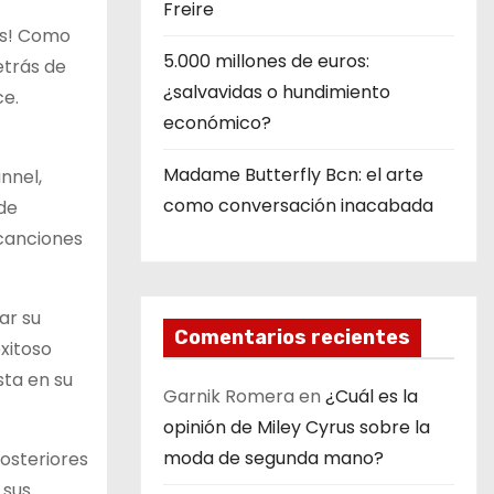
Freire
os! Como
5.000 millones de euros:
etrás de
¿salvavidas o hundimiento
ce.
económico?
Madame Butterfly Bcn: el arte
nnel,
como conversación inacabada
de
 canciones
ar su
Comentarios recientes
exitoso
sta en su
Garnik Romera
en
¿Cuál es la
opinión de Miley Cyrus sobre la
moda de segunda mano?
posteriores
 sus