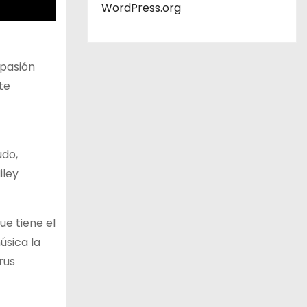
WordPress.org
 pasión
te
udo,
iley
ue tiene el
úsica la
rus