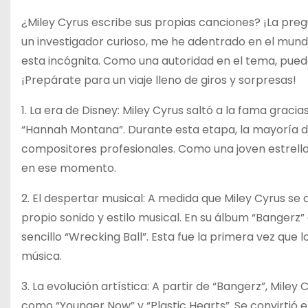
¿Miley Cyrus escribe sus propias canciones? ¡La pr
un investigador curioso, me he adentrado en el mund
esta incógnita. Como una autoridad en el tema, puedo
¡Prepárate para un viaje lleno de giros y sorpresas!
1. La era de Disney: Miley Cyrus saltó a la fama graci
“Hannah Montana”. Durante esta etapa, la mayoría de 
compositores profesionales. Como una joven estrella
en ese momento.
2. El despertar musical: A medida que Miley Cyrus se
propio sonido y estilo musical. En su álbum “Bangerz” 
sencillo “Wrecking Ball”. Esta fue la primera vez que
música.
3. La evolución artística: A partir de “Bangerz”, Mil
como “Younger Now” y “Plastic Hearts”. Se convirtió 