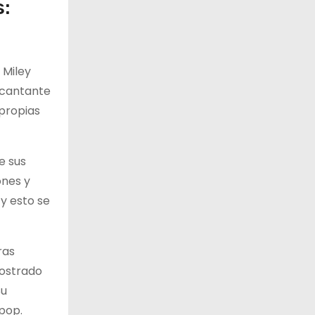
s:
 Miley
a cantante
 propias
e sus
ones y
 y esto se
ras
mostrado
Su
pop.